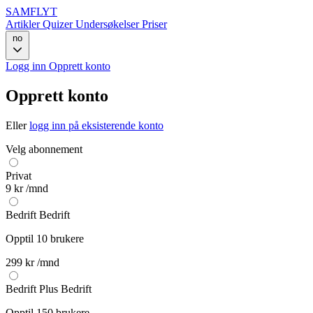
SAMFLYT
Artikler
Quizer
Undersøkelser
Priser
no
Logg inn
Opprett konto
Opprett konto
Eller
logg inn på eksisterende konto
Velg abonnement
Privat
9 kr
/mnd
Bedrift
Bedrift
Opptil 10 brukere
299 kr
/mnd
Bedrift Plus
Bedrift
Opptil 150 brukere