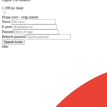
1 299 kr
/mnd
Hopp over - velg senere
Navn
E-post
Passord
Bekreft passord
Opprett konto
eller