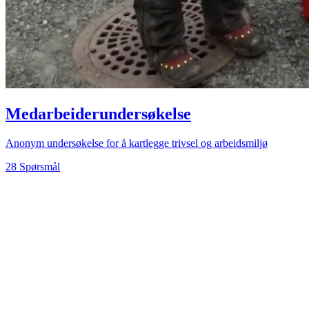
Medarbeiderundersøkelse
Anonym undersøkelse for å kartlegge trivsel og arbeidsmiljø
28 Spørsmål