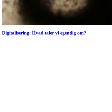
Digitalisering: Hvad taler vi egentlig om?